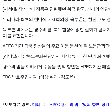
[서석태/ 작가 : "이 작품은 찬란했던 황금 왕국, 신라의 영
우리나라 최초의 현대식 국제회의장, 육부촌은 천년 고도 경
육부촌 벽에서는 경주의 별, 북두칠성에 얽힌 설화가 펼쳐지
미를 표현합니다.
APEC 기간 각국 정상들의 주요 이동 동선이 될 보문관광단
[김남일/ 경상북도문화관광공사 사장 : "신라 천 년의 화려했
경주의 밤을 화려하게 수놓을 '빛의 향연'은 APEC 기간 
TBC 남효주입니다. (영상 취재 - 김도윤)
*보도자료 링크 :
미리보는 'APEC 경주'의 밤... '빛의 향연' 장관 (tb